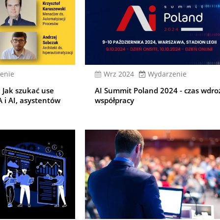
enie
wrz 2024
Wydarzenie
 Jak szukać use
AI Summit Poland 2024 - czas wdro
 i AI, asystentów
współpracy