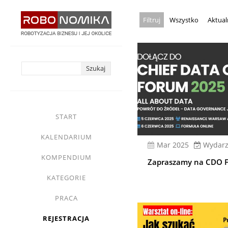
Przejdź
Wszystko
Aktual
do
treści
yasne
main
START
menu
KALENDARIUM
mar 2025
Wydarz
KOMPENDIUM
Zapraszamy na CDO 
KATEGORIE
PRACA
REJESTRACJA