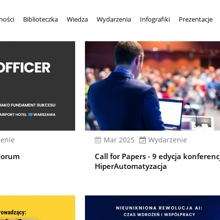
ności
Biblioteczka
Wiedza
Wydarzenia
Infografiki
Prezentacje
enie
mar 2025
Wydarzenie
Forum
Call for Papers - 9 edycja konferenc
HiperAutomatyzacja