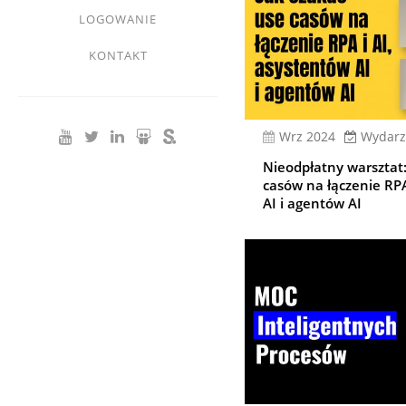
LOGOWANIE
KONTAKT
wrz 2024
Wydarz
Nieodpłatny warsztat:
casów na łączenie RPA
AI i agentów AI