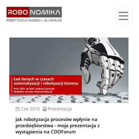
Przejdź
yasne
do
main
treści
menu
KALENDARIUM
KOMPENDIUM
REJESTRACJA
LOGOWANIE
KATEGORIE
WYSZUKAJ
KONTAKT
PRACA
START
cze 2018
Prezentacje
Jak robotyzacja procesów wpłynie na
przedsiębiorstwa - moja prezentacja z
wystąpienia na CDOForum