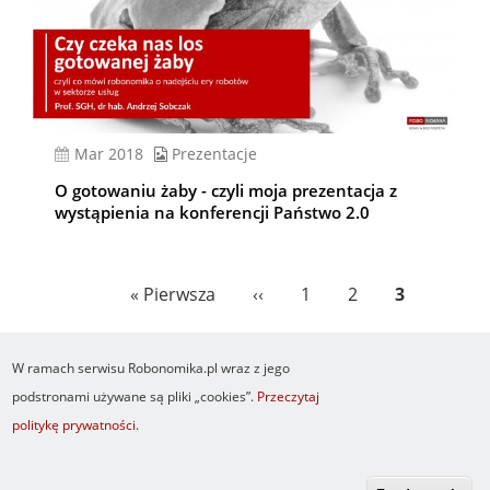
mar 2018
Prezentacje
O gotowaniu żaby - czyli moja prezentacja z
wystąpienia na konferencji Państwo 2.0
Stronicowanie
Pierwsza
« Pierwsza
Poprzednia
‹‹
Page
1
Page
2
Bieżąca
3
strona
strona
strona
W ramach serwisu Robonomika.pl wraz z jego
podstronami używane są pliki „cookies”.
Przeczytaj
politykę prywatności
.
Newsletter
O serwisie
Logowanie
Footer
Resetuj hasło
Regulamin
RSS
menu