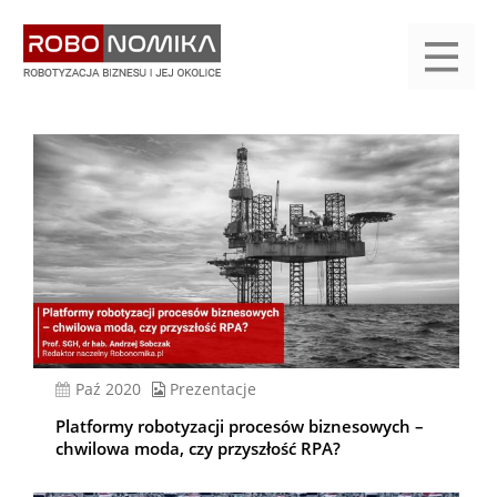
Przejdź
yasne
do
main
treści
menu
KALENDARIUM
KOMPENDIUM
REJESTRACJA
LOGOWANIE
KATEGORIE
WYSZUKAJ
KONTAKT
PRACA
START
paź 2020
Prezentacje
Platformy robotyzacji procesów biznesowych –
chwilowa moda, czy przyszłość RPA?