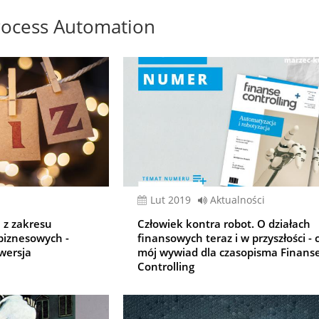
rocess Automation
lut 2019
Aktualności
 z zakresu
Człowiek kontra robot. O działach
biznesowych -
finansowych teraz i w przyszłości - c
wersja
mój wywiad dla czasopisma Finanse
Controlling