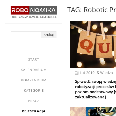
Przejdź
TAG: Robotic P
do
treści
yasne
main
START
menu
KALENDARIUM
lut 2019
Wiedza
KOMPENDIUM
Sprawdź swoją wiedzę
robotyzacji procesów 
KATEGORIE
poziom podstawowy [
zaktualizowana]
PRACA
REJESTRACJA