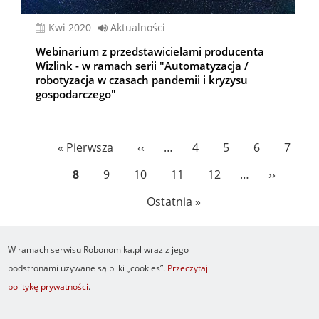
kwi 2020
Aktualności
Webinarium z przedstawicielami producenta
Wizlink - w ramach serii "Automatyzacja /
robotyzacja w czasach pandemii i kryzysu
gospodarczego"
Stronicowanie
Pierwsza
« Pierwsza
Poprzednia
‹‹
…
Page
4
Page
5
Page
6
Page
7
strona
strona
Bieżąca
8
Page
9
Page
10
Page
11
Page
12
…
Następn
››
strona
strona
Ostatnia
Ostatnia »
strona
W ramach serwisu Robonomika.pl wraz z jego
podstronami używane są pliki „cookies”.
Przeczytaj
politykę prywatności
.
Newsletter
O serwisie
Logowanie
Footer
Resetuj hasło
Regulamin
RSS