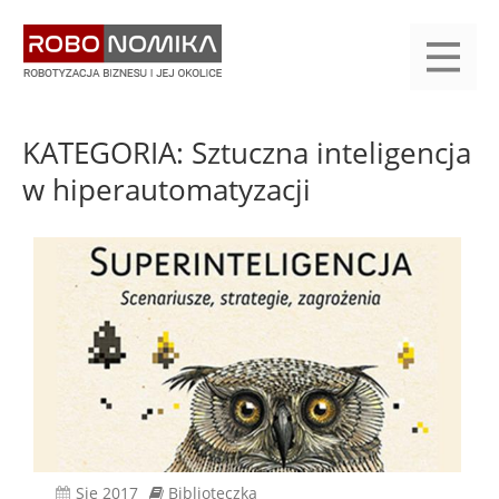
Przejdź
yasne
do
main
treści
menu
KALENDARIUM
KOMPENDIUM
REJESTRACJA
LOGOWANIE
KATEGORIE
WYSZUKAJ
KONTAKT
PRACA
START
KATEGORIA: Sztuczna inteligencja
w hiperautomatyzacji
sie 2017
Biblioteczka