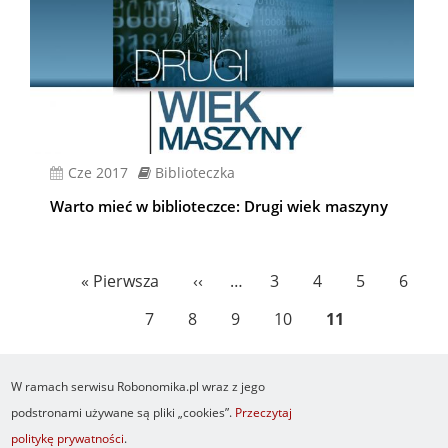
cze 2017
Biblioteczka
Warto mieć w biblioteczce: Drugi wiek maszyny
Stronicowanie
Pierwsza
« Pierwsza
Poprzednia
‹‹
…
Page
3
Page
4
Page
5
Page
6
strona
strona
Page
7
Page
8
Page
9
Page
10
Bieżąca
11
strona
W ramach serwisu Robonomika.pl wraz z jego
podstronami używane są pliki „cookies”.
Przeczytaj
politykę prywatności
.