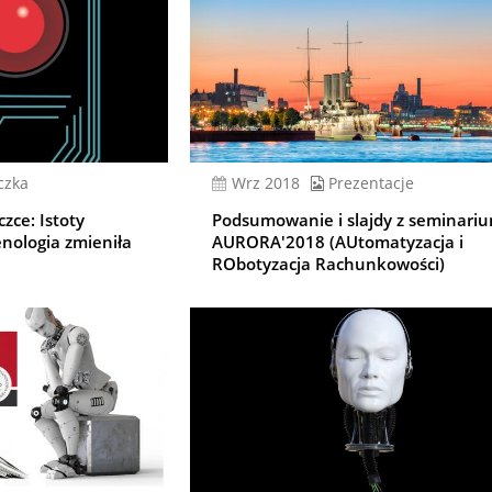
czka
wrz 2018
Prezentacje
zce: Istoty
Podsumowanie i slajdy z seminari
nologia zmieniła
AURORA'2018 (AUtomatyzacja i
RObotyzacja Rachunkowości)