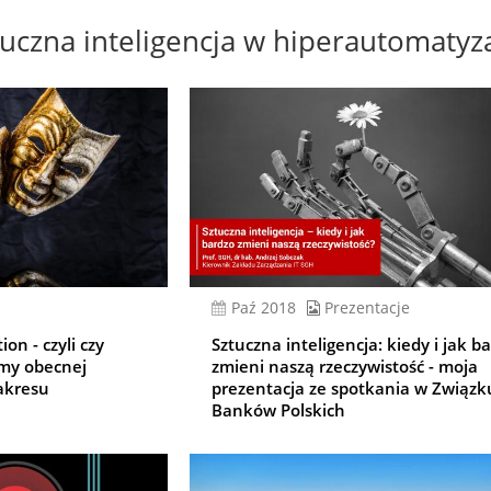
uczna inteligencja w hiperautomatyza
paź 2018
Prezentacje
on - czyli czy
Sztuczna inteligencja: kiedy i jak b
amy obecnej
zmieni naszą rzeczywistość - moja
zakresu
prezentacja ze spotkania w Związk
Banków Polskich