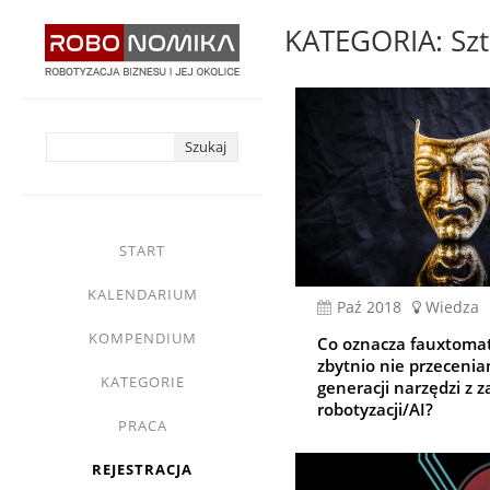
Przejdź
KATEGORIA: Szt
do
treści
yasne
main
START
menu
KALENDARIUM
paź 2018
Wiedza
KOMPENDIUM
Co oznacza fauxtomati
zbytnio nie przeceni
KATEGORIE
generacji narzędzi z 
robotyzacji/AI?
PRACA
REJESTRACJA