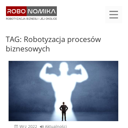
Przejdź
yasne
do
main
treści
menu
KALENDARIUM
KOMPENDIUM
REJESTRACJA
LOGOWANIE
KATEGORIE
WYSZUKAJ
KONTAKT
PRACA
START
TAG: Robotyzacja procesów
biznesowych
wrz 2022
Aktualności