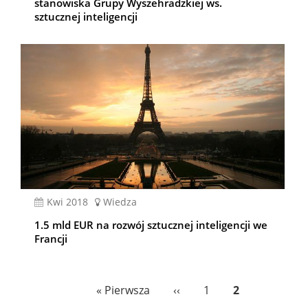
stanowiska Grupy Wyszehradzkiej ws.
sztucznej inteligencji
kwi 2018
Wiedza
1.5 mld EUR na rozwój sztucznej inteligencji we
Francji
Stronicowanie
Pierwsza
« Pierwsza
Poprzednia
‹‹
Page
1
Bieżąca
2