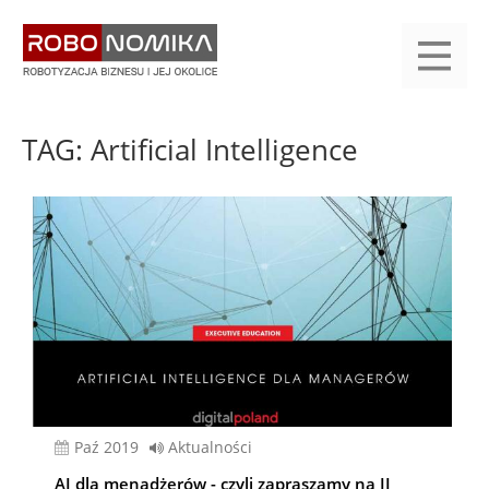
Przejdź
yasne
do
main
treści
menu
KALENDARIUM
KOMPENDIUM
REJESTRACJA
LOGOWANIE
KATEGORIE
WYSZUKAJ
KONTAKT
PRACA
START
TAG: Artificial Intelligence
paź 2019
Aktualności
AI dla menadżerów - czyli zapraszamy na II