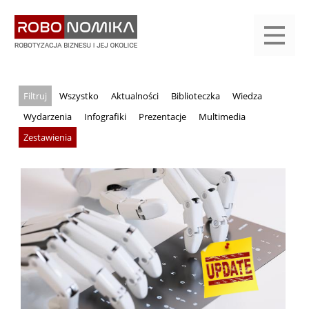
Przejdź
yasne
do
main
treści
menu
KALENDARIUM
KOMPENDIUM
REJESTRACJA
LOGOWANIE
KATEGORIE
WYSZUKAJ
KONTAKT
PRACA
START
Wszystko
Aktualności
Biblioteczka
Wiedza
Wydarzenia
Infografiki
Prezentacje
Multimedia
Zestawienia