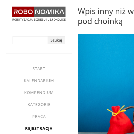
Przejdź
Wpis inny niż ws
do
pod choinką
treści
yasne
main
START
menu
KALENDARIUM
KOMPENDIUM
KATEGORIE
PRACA
REJESTRACJA