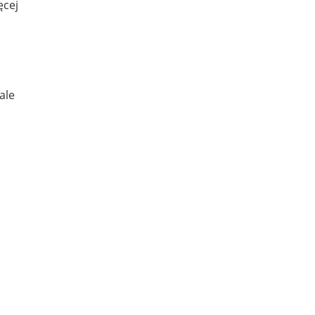
ęcej
ale