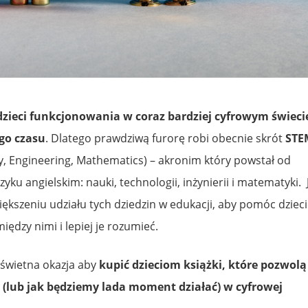
dzieci funkcjonowania w coraz bardziej cyfrowym świeci
ego czasu
. Dlatego prawdziwą furorę robi obecnie skrót
STE
y, Engineering, Mathematics) – akronim który powstał od
zyku angielskim: nauki, technologii, inżynierii i matematyki. 
większeniu udziału tych dziedzin w edukacji, aby pomóc dzie
dzy nimi i lepiej je rozumieć.
świetna okazja aby
kupić dzieciom książki, które pozwolą
 (lub jak będziemy lada moment działać) w cyfrowej