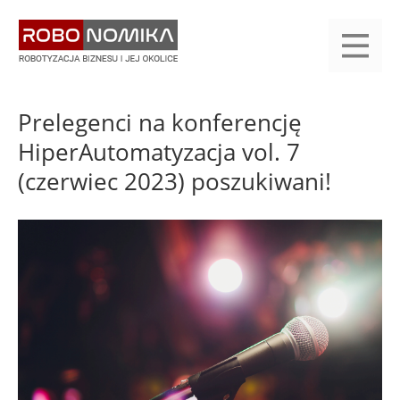
Przejdź
yasne
do
main
treści
menu
KALENDARIUM
KOMPENDIUM
REJESTRACJA
LOGOWANIE
KATEGORIE
WYSZUKAJ
KONTAKT
PRACA
START
Prelegenci na konferencję
HiperAutomatyzacja vol. 7
(czerwiec 2023) poszukiwani!