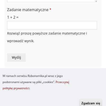
Zadanie matematyczne
1 + 2 =
Rozwiąż proszę powyższe zadanie matematyczne i
wprowadź wynik.
W ramach serwisu Robonomika.pl wraz z jego
podstronami używane są pliki „cookies”.
Przeczytaj
politykę prywatności
.
Newsletter
O serwisie
Logowanie
Footer
Resetuj hasło
Regulamin
RSS
menu
Zgadzam się