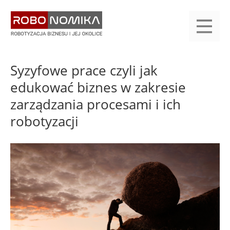
Przejdź
yasne
do
main
treści
menu
KALENDARIUM
KOMPENDIUM
REJESTRACJA
LOGOWANIE
KATEGORIE
WYSZUKAJ
KONTAKT
PRACA
START
Syzyfowe prace czyli jak
edukować biznes w zakresie
zarządzania procesami i ich
robotyzacji