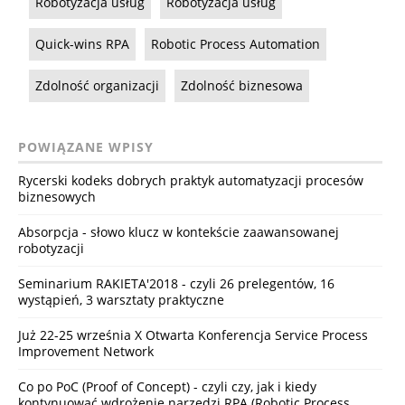
Robotyzacja usług
Robotyzacja usług
Quick-wins RPA
Robotic Process Automation
Zdolność organizacji
Zdolność biznesowa
POWIĄZANE WPISY
Rycerski kodeks dobrych praktyk automatyzacji procesów
biznesowych
Absorpcja - słowo klucz w kontekście zaawansowanej
robotyzacji
Seminarium RAKIETA'2018 - czyli 26 prelegentów, 16
wystąpień, 3 warsztaty praktyczne
Już 22-25 września X Otwarta Konferencja Service Process
Improvement Network
Co po PoC (Proof of Concept) - czyli czy, jak i kiedy
kontynuować wdrożenie narzędzi RPA (Robotic Process