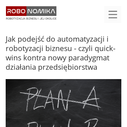
Przejdź
yasne
do
main
treści
menu
KALENDARIUM
KOMPENDIUM
REJESTRACJA
LOGOWANIE
KATEGORIE
WYSZUKAJ
KONTAKT
PRACA
START
Jak podejść do automatyzacji i
robotyzacji biznesu - czyli quick-
wins kontra nowy paradygmat
działania przedsiębiorstwa