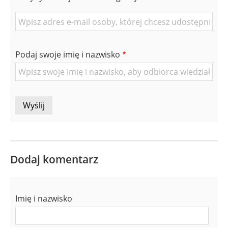
E-
mail
znajomej
Podaj swoje imię i nazwisko
Osoby
Dodaj komentarz
Imię i nazwisko