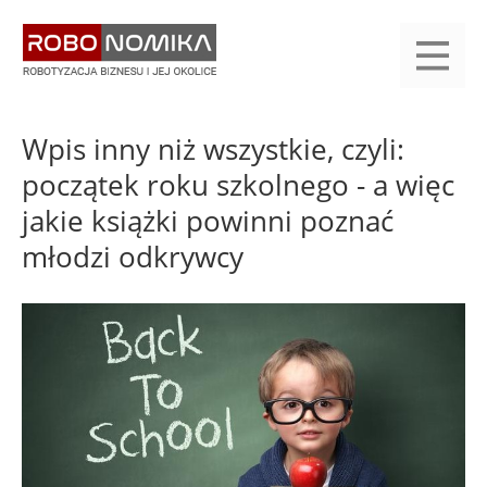
Przejdź
yasne
do
main
treści
menu
KALENDARIUM
KOMPENDIUM
REJESTRACJA
LOGOWANIE
KATEGORIE
WYSZUKAJ
KONTAKT
PRACA
START
Wpis inny niż wszystkie, czyli:
początek roku szkolnego - a więc
jakie książki powinni poznać
młodzi odkrywcy