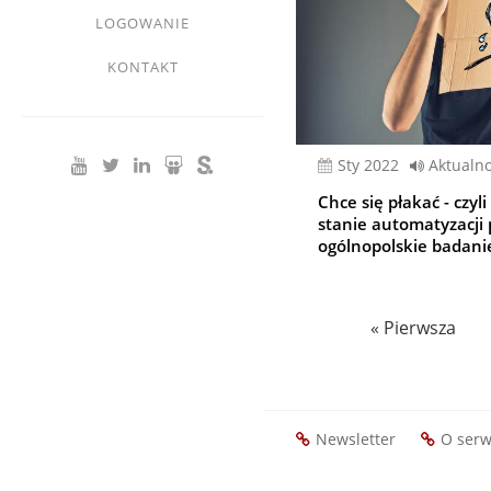
LOGOWANIE
KONTAKT
sty 2022
Aktualno
Chce się płakać - czy
stanie automatyzacji p
ogólnopolskie badani
Stronicowanie
Pierwsza
« Pierwsza
strona
Newsletter
O serw
Footer
menu