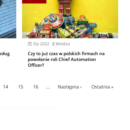
sty 2022
Wiedza
usług
Czy to już czas w polskich firmach na
powołanie roli Chief Automation
Officer?
Page
14
Page
15
Page
16
…
Następna
Następna ›
Ostatnia
Ostatnia »
strona
strona