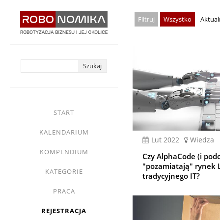
Przejdź
Wszystko
Aktual
do
treści
yasne
main
START
menu
KALENDARIUM
lut 2022
Wiedza
KOMPENDIUM
Czy AlphaCode (i pod
"pozamiatają" rynek 
KATEGORIE
tradycyjnego IT?
PRACA
REJESTRACJA