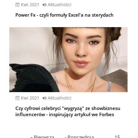
kwi 2021
Aktualności
Power Fx - czyli formuły Excel'a na sterydach
kwi 2021
Aktualności
Czy cyfrowi celebryci "wygryzą" ze showbiznesu
influencerów - inspirujący artykuł we Forbes
Stronicowanie
Pierwsza
« Pierwsza
Poprzednia
‹ Poprzednia
…
Page
15