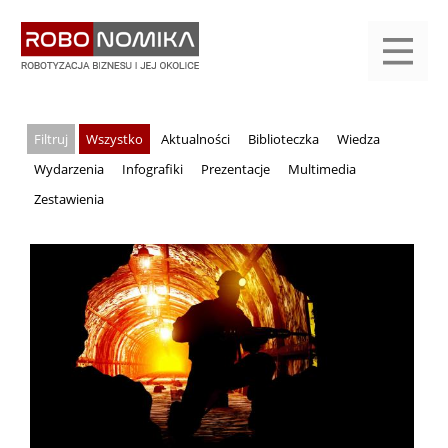
Przejdź
yasne
do
main
treści
menu
KALENDARIUM
KOMPENDIUM
REJESTRACJA
LOGOWANIE
KATEGORIE
WYSZUKAJ
KONTAKT
PRACA
START
Wszystko
Aktualności
Biblioteczka
Wiedza
Wydarzenia
Infografiki
Prezentacje
Multimedia
Zestawienia