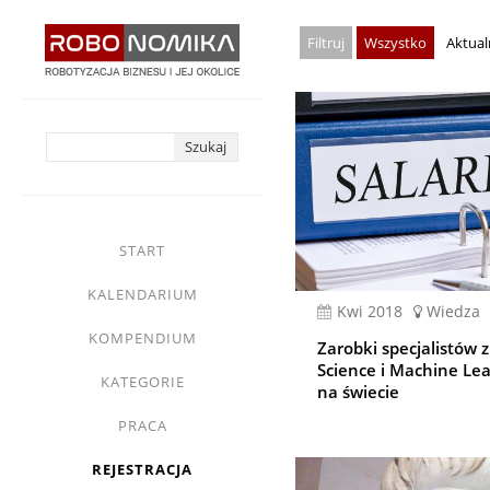
Przejdź
Wszystko
Aktual
do
treści
yasne
main
START
menu
KALENDARIUM
kwi 2018
Wiedza
KOMPENDIUM
Zarobki specjalistów 
Science i Machine Lea
KATEGORIE
na świecie
PRACA
REJESTRACJA