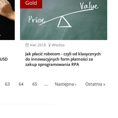
Gold
kwi 2018
Wiedza
Jak płacić robotom - czyli od klasycznych
 USD
do innowacyjnych form płatności za
zakup oprogramowania RPA
e
Page
63
Page
64
Page
65
…
Następna
Następna ›
Ostatnia
Ostatnia »
strona
strona