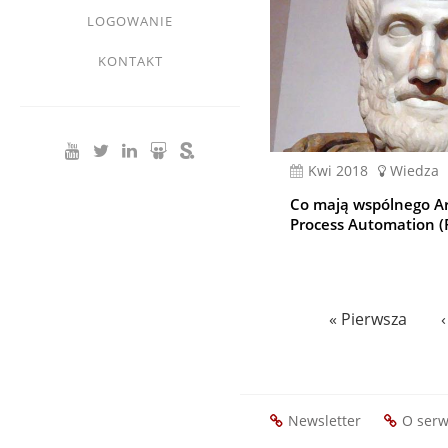
LOGOWANIE
KONTAKT
kwi 2018
Wiedza
Co mają wspólnego Ary
Process Automation (
Stronicowanie
Pierwsza
« Pierwsza
strona
Newsletter
O serw
Footer