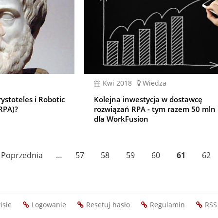
kwi 2018
Wiedza
stoteles i Robotic
Kolejna inwestycja w dostawcę
RPA)?
rozwiązań RPA - tym razem 50 mln
dla WorkFusion
Poprzednia
‹ Poprzednia
…
Page
57
Page
58
Page
59
Page
60
Bieżąca
61
Pag
62
strona
strona
isie
Logowanie
Resetuj hasło
Regulamin
RSS