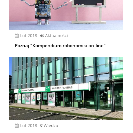
lut 2018
Aktualności
Poznaj "Kompendium robonomiki on-line"
lut 2018
Wiedza