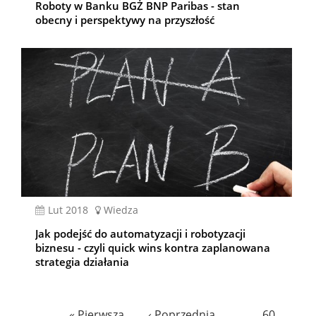
Roboty w Banku BGŻ BNP Paribas - stan
obecny i perspektywy na przyszłość
lut 2018
Wiedza
Jak podejść do automatyzacji i robotyzacji
biznesu - czyli quick wins kontra zaplanowana
strategia działania
Stronicowanie
Pierwsza
« Pierwsza
Poprzednia
‹ Poprzednia
…
Page
60