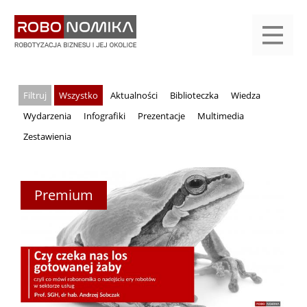
Przejdź
yasne
do
main
treści
menu
KALENDARIUM
KOMPENDIUM
REJESTRACJA
LOGOWANIE
KATEGORIE
WYSZUKAJ
KONTAKT
PRACA
START
Wszystko
Aktualności
Biblioteczka
Wiedza
Wydarzenia
Infografiki
Prezentacje
Multimedia
Zestawienia
Premium