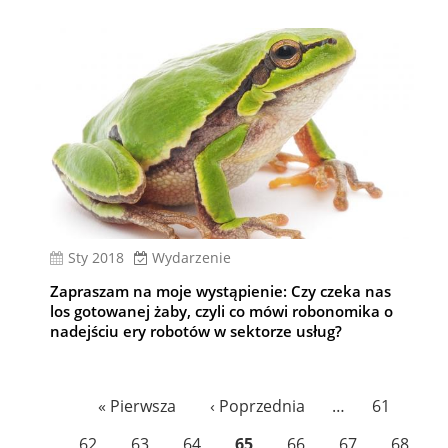
sty 2018
Wydarzenie
Zapraszam na moje wystąpienie: Czy czeka nas
los gotowanej żaby, czyli co mówi robonomika o
nadejściu ery robotów w sektorze usług?
Stronicowanie
Pierwsza
« Pierwsza
Poprzednia
‹ Poprzednia
…
Page
61
strona
strona
Page
62
Page
63
Page
64
Bieżąca
65
Page
66
Page
67
Page
68