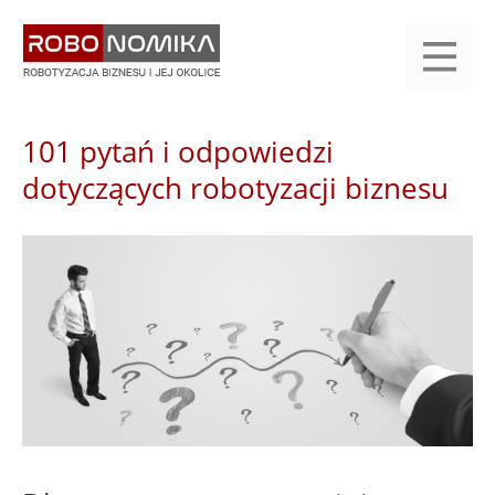
Przejdź
yasne
do
main
treści
menu
KALENDARIUM
KOMPENDIUM
REJESTRACJA
LOGOWANIE
KATEGORIE
WYSZUKAJ
KONTAKT
PRACA
START
101 pytań i odpowiedzi
dotyczących robotyzacji biznesu