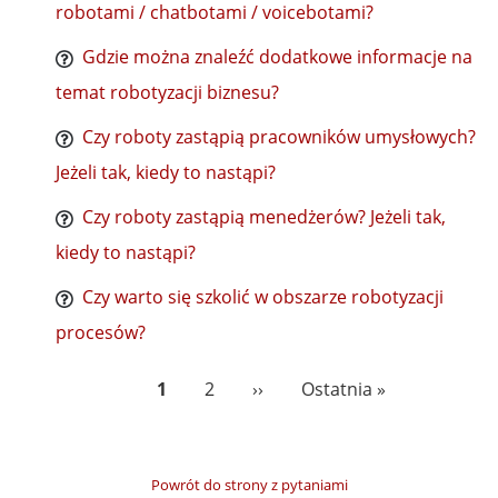
robotami / chatbotami / voicebotami?
Gdzie można znaleźć dodatkowe informacje na
temat robotyzacji biznesu?
Czy roboty zastąpią pracowników umysłowych?
Jeżeli tak, kiedy to nastąpi?
Czy roboty zastąpią menedżerów? Jeżeli tak,
kiedy to nastąpi?
Czy warto się szkolić w obszarze robotyzacji
procesów?
Stronicowanie
Bieżąca
1
Page
2
Następna
››
Ostatnia
Ostatnia »
strona
strona
strona
Powrót do strony z pytaniami