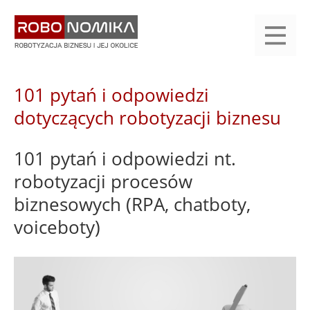
Przejdź
yasne
do
main
treści
menu
KALENDARIUM
KOMPENDIUM
REJESTRACJA
LOGOWANIE
KATEGORIE
WYSZUKAJ
KONTAKT
PRACA
START
101 pytań i odpowiedzi
dotyczących robotyzacji biznesu
101 pytań i odpowiedzi nt.
robotyzacji procesów
biznesowych (RPA, chatboty,
voiceboty)