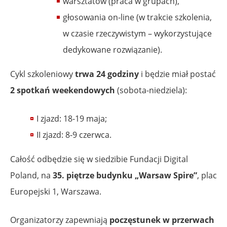
warsztatów (praca w grupach),
głosowania on-line (w trakcie szkolenia,
w czasie rzeczywistym – wykorzystujące
dedykowane rozwiązanie).
Cykl szkoleniowy
trwa 24 godziny
i będzie miał postać
2 spotkań weekendowych
(sobota-niedziela):
I zjazd: 18-19 maja;
II zjazd: 8-9 czerwca.
Całość odbędzie się w siedzibie Fundacji Digital
Poland, na
35. piętrze budynku „Warsaw Spire”
, plac
Europejski 1, Warszawa.
Organizatorzy zapewniają
poczęstunek w przerwach