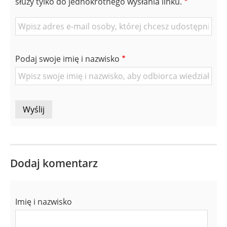
służy tylko do jednokrotnego wysłania linku.
E-
mail
znajomej
Podaj swoje imię i nazwisko
Osoby
Dodaj komentarz
Imię i nazwisko