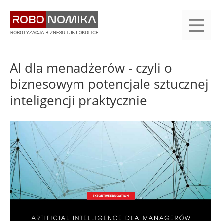
Przejdź
yasne
do
main
treści
menu
KALENDARIUM
KOMPENDIUM
REJESTRACJA
LOGOWANIE
KATEGORIE
WYSZUKAJ
KONTAKT
PRACA
START
AI dla menadżerów - czyli o
biznesowym potencjale sztucznej
inteligencji praktycznie