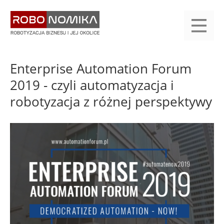
Przejdź
yasne
do
main
treści
menu
KALENDARIUM
KOMPENDIUM
REJESTRACJA
LOGOWANIE
KATEGORIE
WYSZUKAJ
KONTAKT
PRACA
START
Enterprise Automation Forum
2019 - czyli automatyzacja i
robotyzacja z różnej perspektywy