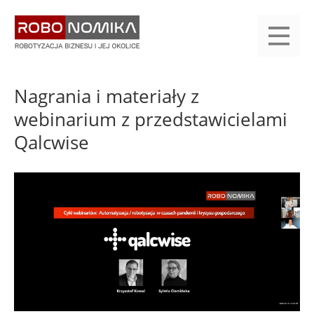
Przejdź
yasne
do
main
treści
menu
KALENDARIUM
KOMPENDIUM
REJESTRACJA
LOGOWANIE
KATEGORIE
WYSZUKAJ
KONTAKT
PRACA
START
Nagrania i materiały z
webinarium z przedstawicielami
Qalcwise