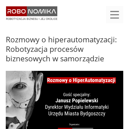
Przejdź
yasne
do
main
treści
menu
KALENDARIUM
KOMPENDIUM
REJESTRACJA
LOGOWANIE
KATEGORIE
WYSZUKAJ
KONTAKT
PRACA
START
Rozmowy o hiperautomatyzacji:
Robotyzacja procesów
biznesowych w samorządzie