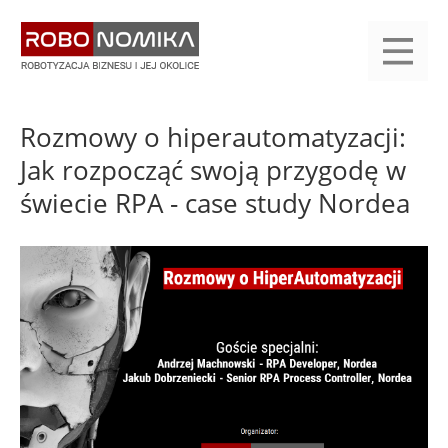
Przejdź
yasne
do
main
treści
menu
KALENDARIUM
KOMPENDIUM
REJESTRACJA
LOGOWANIE
KATEGORIE
WYSZUKAJ
KONTAKT
PRACA
START
Rozmowy o hiperautomatyzacji:
Jak rozpocząć swoją przygodę w
świecie RPA - case study Nordea