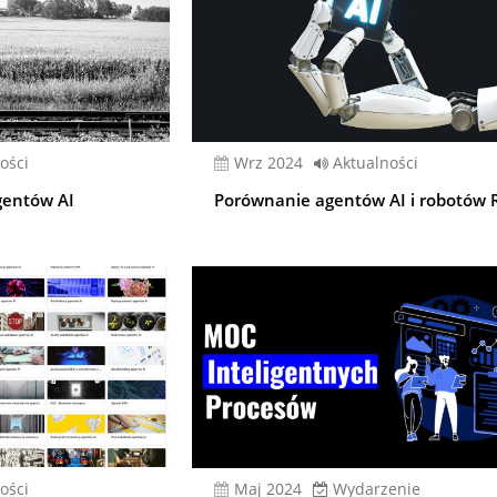
ości
wrz 2024
Aktualności
gentów AI
Porównanie agentów AI i robotów 
ości
Maj 2024
Wydarzenie