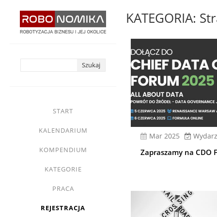
Przejdź
KATEGORIA: Str
do
treści
yasne
main
START
menu
KALENDARIUM
mar 2025
Wydarz
KOMPENDIUM
Zapraszamy na CDO 
KATEGORIE
PRACA
REJESTRACJA