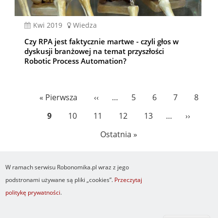
kwi 2019
Wiedza
Czy RPA jest faktycznie martwe - czyli głos w
dyskusji branżowej na temat przyszłości
Robotic Process Automation?
Stronicowanie
Pierwsza
« Pierwsza
Poprzednia
‹‹
…
Page
5
Page
6
Page
7
Page
8
strona
strona
Bieżąca
9
Page
10
Page
11
Page
12
Page
13
…
Następn
››
strona
strona
Ostatnia
Ostatnia »
strona
W ramach serwisu Robonomika.pl wraz z jego
podstronami używane są pliki „cookies”.
Przeczytaj
politykę prywatności
.
Newsletter
O serwisie
Logowanie
Footer
Resetuj hasło
Regulamin
RSS
menu