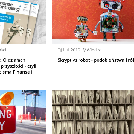
ści
lut 2019
Wiedza
. O działach
Skrypt vs robot - podobieństwa i ró
rzyszłości - czyli
pisma Finanse i