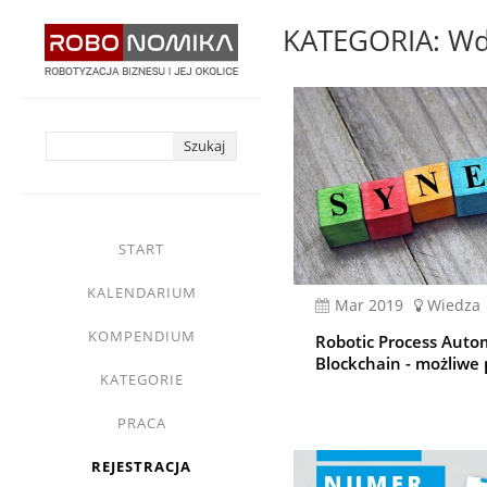
Przejdź
KATEGORIA: Wdr
do
treści
yasne
main
START
menu
KALENDARIUM
mar 2019
Wiedza
KOMPENDIUM
Robotic Process Auto
Blockchain - możliwe 
KATEGORIE
PRACA
REJESTRACJA