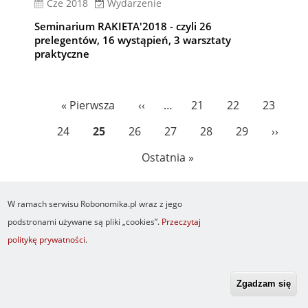
cze 2018
Wydarzenie
Seminarium RAKIETA'2018 - czyli 26
prelegentów, 16 wystąpień, 3 warsztaty
praktyczne
Stronicowanie
Pierwsza
« Pierwsza
Poprzednia
‹‹
…
Page
21
Page
22
Page
23
strona
strona
Page
24
Bieżąca
25
Page
26
Page
27
Page
28
Page
29
Nastę
››
strona
strona
Ostatnia
Ostatnia »
strona
W ramach serwisu Robonomika.pl wraz z jego
podstronami używane są pliki „cookies”.
Przeczytaj
politykę prywatności
.
Newsletter
O serwisie
Logowanie
Footer
Resetuj hasło
Regulamin
RSS
menu
Zgadzam się