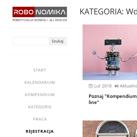
Przejdź
KATEGORIA: Wdr
do
treści
yasne
main
START
menu
KALENDARIUM
lut 2018
Aktualno
KOMPENDIUM
Poznaj "Kompendium 
line"
KATEGORIE
PRACA
REJESTRACJA