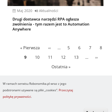
Maj 2020
Aktualności
Drugi dostawca narzędzi RPA ogłasza
zwolnienia - tym razem jest to Automation
Anywhere
Stronicowanie
Pierwsza
« Pierwsza
Poprzednia
‹‹
…
Page
5
Page
6
Page
7
Page
8
strona
strona
Bieżąca
9
Page
10
Page
11
Page
12
Page
13
…
Następn
››
strona
strona
Ostatnia
Ostatnia »
strona
W ramach serwisu Robonomika.pl wraz z jego
podstronami używane są pliki „cookies”.
Przeczytaj
politykę prywatności
.
Newsletter
O serwisie
Logowanie
Footer
Resetuj hasło
Regulamin
RSS
menu