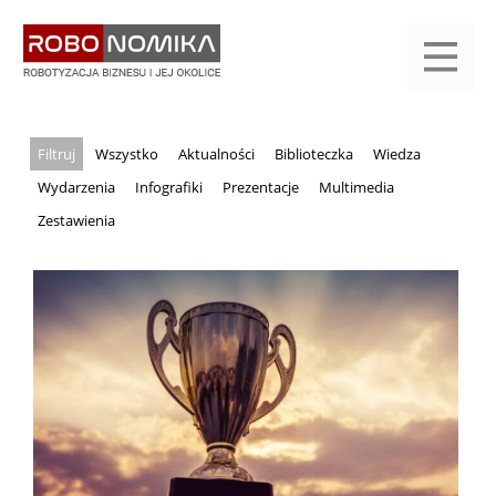
Przejdź
yasne
do
main
treści
menu
KALENDARIUM
KOMPENDIUM
REJESTRACJA
LOGOWANIE
KATEGORIE
WYSZUKAJ
KONTAKT
PRACA
START
Wszystko
Aktualności
Biblioteczka
Wiedza
Wydarzenia
Infografiki
Prezentacje
Multimedia
Zestawienia