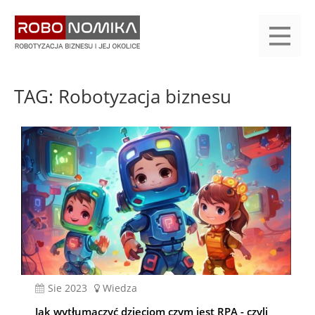
Przejdź
yasne
do
main
treści
menu
KALENDARIUM
KOMPENDIUM
REJESTRACJA
LOGOWANIE
KATEGORIE
WYSZUKAJ
KONTAKT
PRACA
START
TAG: Robotyzacja biznesu
sie 2023
Wiedza
Jak wytłumaczyć dzieciom czym jest RPA - czyli