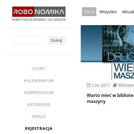
Przejdź
Wszystko
Aktual
do
treści
yasne
main
START
menu
KALENDARIUM
cze 2017
Bibliot
KOMPENDIUM
Warto mieć w bibliote
maszyny
KATEGORIE
Stronicowanie
PRACA
REJESTRACJA