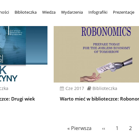
ności
Biblioteczka
Wiedza
Wydarzenia
Infografiki
Prezentacje
eczka
cze 2017
Biblioteczka
czce: Drugi wiek
Warto mieć w biblioteczce: Robono
Pierwsza
« Pierwsza
Poprzednia
‹‹
Page
1
Pag
2
strona
strona