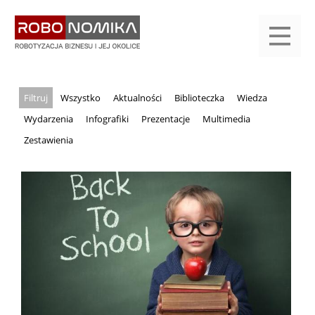
Przejdź
yasne
do
main
treści
menu
KALENDARIUM
KOMPENDIUM
REJESTRACJA
LOGOWANIE
KATEGORIE
WYSZUKAJ
KONTAKT
PRACA
START
Wszystko
Aktualności
Biblioteczka
Wiedza
Wydarzenia
Infografiki
Prezentacje
Multimedia
Zestawienia