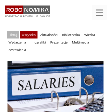
Przejdź
yasne
do
main
treści
menu
KALENDARIUM
KOMPENDIUM
REJESTRACJA
LOGOWANIE
KATEGORIE
WYSZUKAJ
KONTAKT
PRACA
START
Wszystko
Aktualności
Biblioteczka
Wiedza
Wydarzenia
Infografiki
Prezentacje
Multimedia
Zestawienia