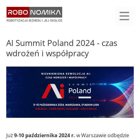
Przejdź
yasne
do
main
treści
menu
KALENDARIUM
KOMPENDIUM
REJESTRACJA
LOGOWANIE
KATEGORIE
WYSZUKAJ
KONTAKT
PRACA
START
AI Summit Poland 2024 - czas
wdrożeń i współpracy
Już
9-10 października 2024 r.
w Warszawie odbędzie