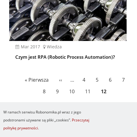
mar 2017
Wiedza
Czym jest RPA (Robotic Process Automation)?
Stronicowanie
Pierwsza
« Pierwsza
Poprzednia
‹‹
…
Page
4
Page
5
Page
6
Page
7
strona
strona
Page
8
Page
9
Page
10
Page
11
Bieżąca
12
strona
W ramach serwisu Robonomika.pl wraz z jego
podstronami używane są pliki „cookies”.
Przeczytaj
politykę prywatności
.
Newsletter
O serwisie
Logowanie
Footer