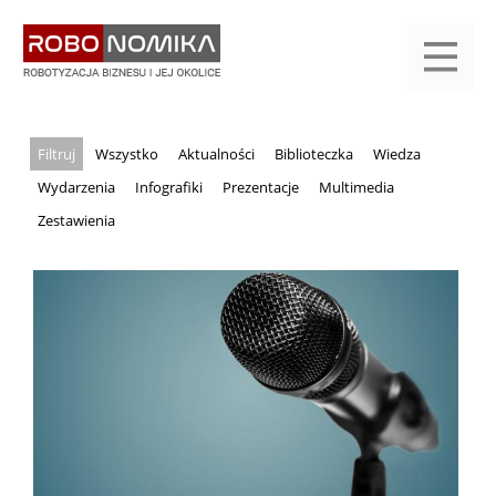
Przejdź
yasne
do
main
treści
menu
KALENDARIUM
KOMPENDIUM
REJESTRACJA
LOGOWANIE
KATEGORIE
WYSZUKAJ
KONTAKT
PRACA
START
Wszystko
Aktualności
Biblioteczka
Wiedza
Wydarzenia
Infografiki
Prezentacje
Multimedia
Zestawienia