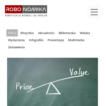
Przejdź
yasne
do
main
treści
menu
KALENDARIUM
KOMPENDIUM
REJESTRACJA
LOGOWANIE
KATEGORIE
WYSZUKAJ
KONTAKT
PRACA
START
Wszystko
Aktualności
Biblioteczka
Wiedza
Wydarzenia
Infografiki
Prezentacje
Multimedia
Zestawienia