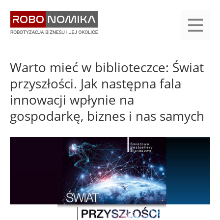
Przejdź
yasne
do
main
treści
menu
KALENDARIUM
KOMPENDIUM
REJESTRACJA
LOGOWANIE
KATEGORIE
WYSZUKAJ
KONTAKT
PRACA
START
Warto mieć w biblioteczce: Świat
przyszłości. Jak następna fala
innowacji wpłynie na
gospodarkę, biznes i nas samych