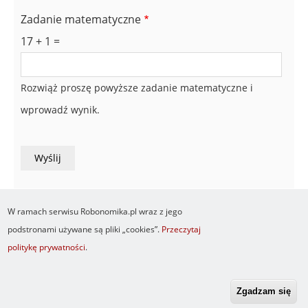
Zadanie matematyczne
17 + 1 =
Rozwiąż proszę powyższe zadanie matematyczne i
wprowadź wynik.
W ramach serwisu Robonomika.pl wraz z jego
podstronami używane są pliki „cookies”.
Przeczytaj
politykę prywatności
.
Newsletter
O serwisie
Logowanie
Footer
Resetuj hasło
Regulamin
RSS
menu
Zgadzam się