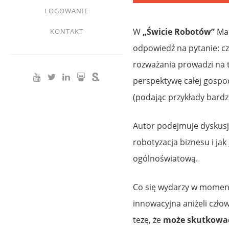
LOGOWANIE
W
„Świcie Robotów”
Mar
KONTAKT
odpowiedź na pytanie: cz
rozważania prowadzi na t
perspektywę całej gospod
(podając przykłady bardz
Autor podejmuje dyskusję 
robotyzacja biznesu i ja
ogólnoświatową.
Co się wydarzy w momenci
innowacyjna aniżeli czło
tezę, że
może skutkować