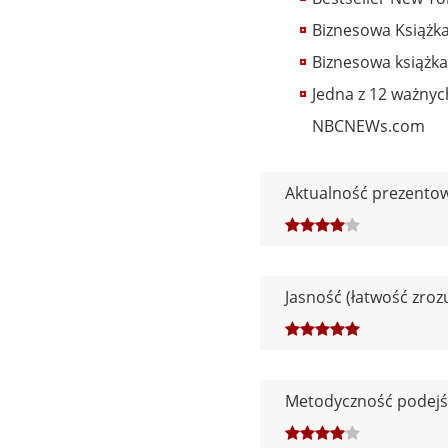
Biznesowa Książk
Biznesowa książk
Jedna z 12 ważny
NBCNEWs.com
Aktualność prezento
Jasność (łatwość zro
Metodyczność podejś