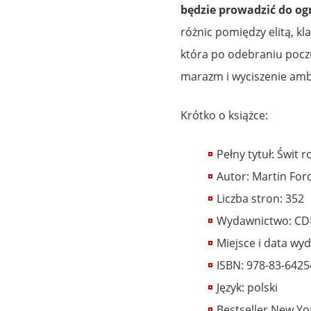
będzie prowadzić do o
różnic pomiędzy elitą, kl
która po odebraniu pocz
marazm i wyciszenie ambi
Krótko o książce:
Pełny tytuł: Świt 
Autor: Martin For
Liczba stron: 352
Wydawnictwo: CD
Miejsce i data wy
ISBN: 978-83-6425
Język: polski
Bestseller New Yo