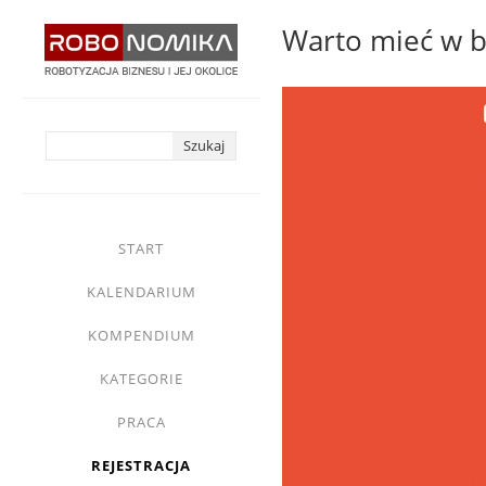
Przejdź
Warto mieć w bi
do
treści
yasne
main
START
menu
KALENDARIUM
KOMPENDIUM
KATEGORIE
PRACA
REJESTRACJA