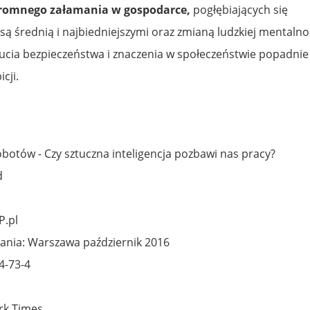
gromnego załamania w gospodarce,
pogłębiających się
asą średnią i najbiedniejszymi oraz zmianą ludzkiej mentalno
ucia bezpieczeństwa i znaczenia w społeczeństwie popadnie
cji.
robotów - Czy sztuczna inteligencja pozbawi nas pracy?
d
P.pl
dania: Warszawa październik 2016
4-73-4
rk Times