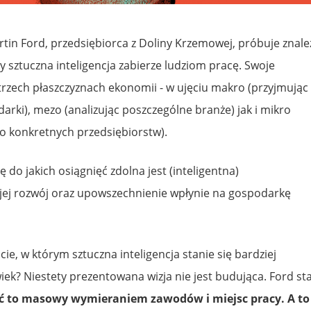
tin Ford, przedsiębiorca z Doliny Krzemowej, próbuje znale
y sztuczna inteligencja zabierze ludziom pracę. Swoje
rzech płaszczyznach ekonomii - w ujęciu makro (przyjmując
arki), mezo (analizując poszczególne branże) jak i mikro
o konkretnych przedsiębiorstw).
do jakich osiągnięć zdolna jest (inteligentna)
k jej rozwój oraz upowszechnienie wpłynie na gospodarkę
e, w którym sztuczna inteligencja stanie się bardziej
wiek? Niestety prezentowana wizja nie jest budująca. Ford st
 to masowy wymieraniem zawodów i miejsc pracy. A to