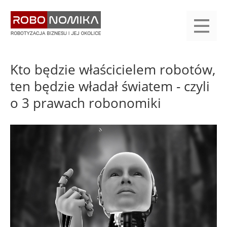
Przejdź
yasne
do
main
treści
menu
KALENDARIUM
KOMPENDIUM
REJESTRACJA
LOGOWANIE
KATEGORIE
WYSZUKAJ
KONTAKT
PRACA
START
Kto będzie właścicielem robotów,
ten będzie władał światem - czyli
o 3 prawach robonomiki