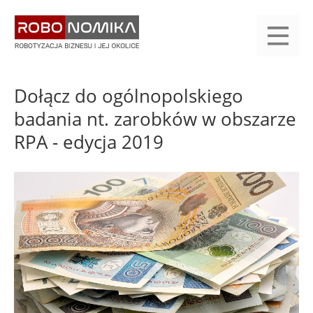
Przejdź
yasne
do
main
treści
menu
KALENDARIUM
KOMPENDIUM
REJESTRACJA
LOGOWANIE
KATEGORIE
WYSZUKAJ
KONTAKT
PRACA
START
Dołącz do ogólnopolskiego
badania nt. zarobków w obszarze
RPA - edycja 2019