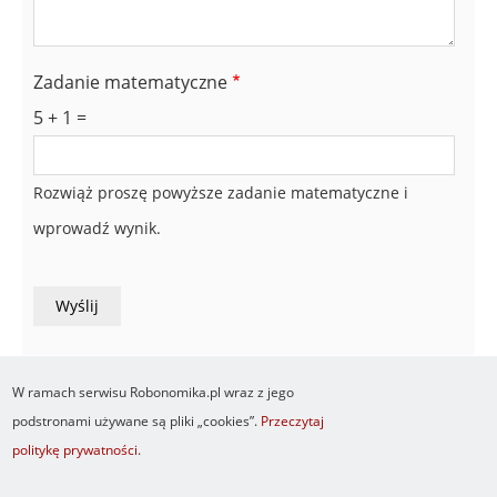
Zadanie matematyczne
5 + 1 =
Rozwiąż proszę powyższe zadanie matematyczne i
wprowadź wynik.
W ramach serwisu Robonomika.pl wraz z jego
podstronami używane są pliki „cookies”.
Przeczytaj
politykę prywatności
.
Newsletter
O serwisie
Logowanie
Footer
Resetuj hasło
Regulamin
RSS