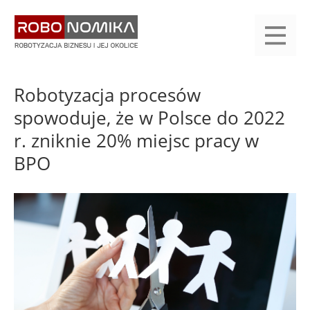
Przejdź
yasne
do
main
treści
menu
KALENDARIUM
KOMPENDIUM
REJESTRACJA
LOGOWANIE
KATEGORIE
WYSZUKAJ
KONTAKT
PRACA
START
Robotyzacja procesów
spowoduje, że w Polsce do 2022
r. zniknie 20% miejsc pracy w
BPO