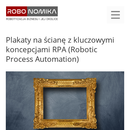
Przejdź
yasne
do
main
treści
menu
KALENDARIUM
KOMPENDIUM
REJESTRACJA
LOGOWANIE
KATEGORIE
WYSZUKAJ
KONTAKT
PRACA
START
Plakaty na ścianę z kluczowymi
koncepcjami RPA (Robotic
Process Automation)