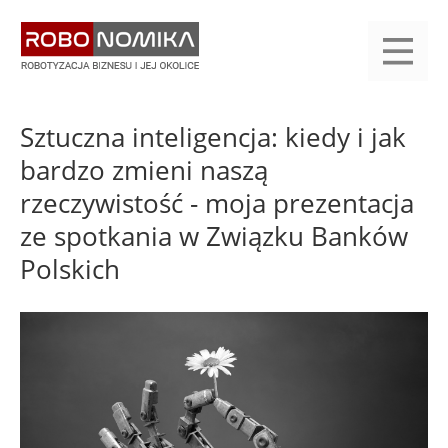
Przejdź
yasne
do
main
treści
menu
KALENDARIUM
KOMPENDIUM
REJESTRACJA
LOGOWANIE
KATEGORIE
WYSZUKAJ
KONTAKT
PRACA
START
Sztuczna inteligencja: kiedy i jak
bardzo zmieni naszą
rzeczywistość - moja prezentacja
ze spotkania w Związku Banków
Polskich