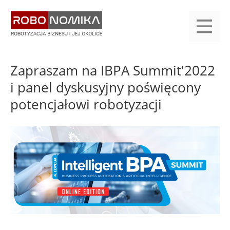
Przejdź
yasne
do
main
treści
menu
KALENDARIUM
KOMPENDIUM
REJESTRACJA
LOGOWANIE
KATEGORIE
WYSZUKAJ
KONTAKT
PRACA
START
Zapraszam na IBPA Summit'2022
i panel dyskusyjny poświęcony
potencjałowi robotyzacji