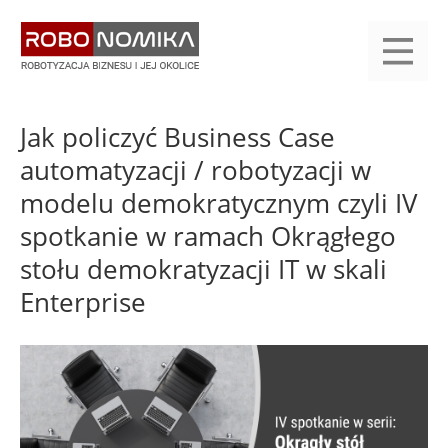
Przejdź
yasne
do
main
treści
menu
KALENDARIUM
KOMPENDIUM
REJESTRACJA
LOGOWANIE
KATEGORIE
WYSZUKAJ
KONTAKT
PRACA
START
Jak policzyć Business Case
automatyzacji / robotyzacji w
modelu demokratycznym czyli IV
spotkanie w ramach Okrągłego
stołu demokratyzacji IT w skali
Enterprise