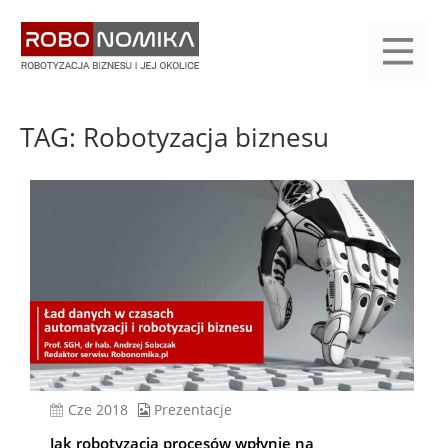
Przejdź
yasne
do
main
treści
menu
KALENDARIUM
KOMPENDIUM
REJESTRACJA
LOGOWANIE
KATEGORIE
WYSZUKAJ
KONTAKT
PRACA
START
TAG: Robotyzacja biznesu
cze 2018
Prezentacje
Jak robotyzacja procesów wpłynie na